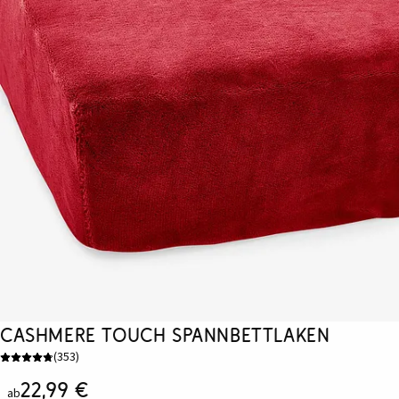
Cashmere Touch Spannbettlaken
(
353
)
22,99 €
ab