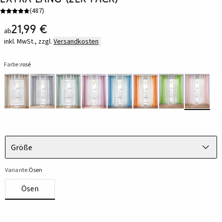
(
487
)
21,99 €
ab
inkl. MwSt., zzgl.
Versandkosten
Farbe:
rosé
Größe
Variante:
Ösen
Ösen