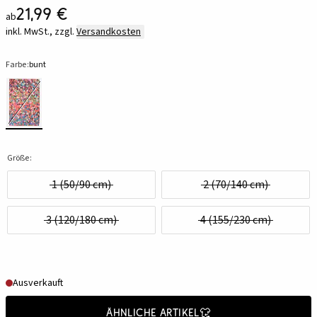
21,99 €
ab
inkl. MwSt., zzgl.
Versandkosten
Farbe:
bunt
Größe:
1 (50/90 cm)
2 (70/140 cm)
3 (120/180 cm)
4 (155/230 cm)
Ausverkauft
Ähnliche Artikel