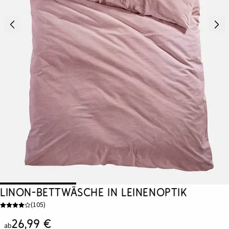
Linon-Bettwäsche in Leinenoptik
(
105
)
26,99 €
ab