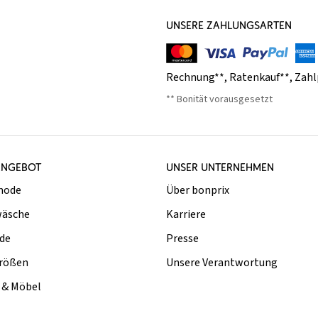
UNSERE ZAHLUNGSARTEN
Rechnung**
,
Ratenkauf**
,
Zahl
** Bonität vorausgesetzt
ANGEBOT
UNSER UNTERNEHMEN
mode
Über bonprix
äsche
Karriere
de
Presse
rößen
Unsere Verantwortung
& Möbel