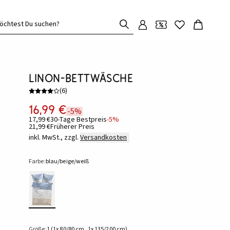
öchtest Du suchen?
Linon-Bettwäsche
(
6
)
16,99 €
-5%
17,99 €
30-Tage Bestpreis
-5%
21,99 €
Früherer Preis
inkl. MwSt., zzgl.
Versandkosten
Farbe:
blau/beige/weiß
Größe:
1 (1x 80/80 cm, 1x 135/200 cm)