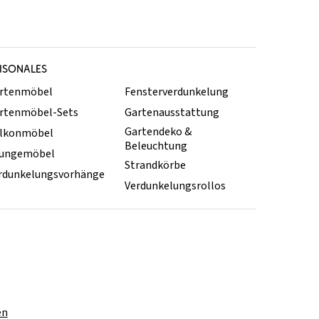
ISONALES
rtenmöbel
Fensterverdunkelung
rtenmöbel-Sets
Gartenausstattung
Gartendeko &
lkonmöbel
Beleuchtung
ungemöbel
Strandkörbe
rdunkelungsvorhänge
Verdunkelungsrollos
en