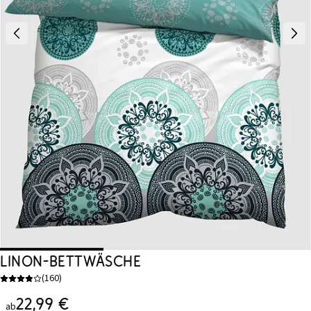
Linon-Bettwäsche
(
160
)
22,99 €
ab