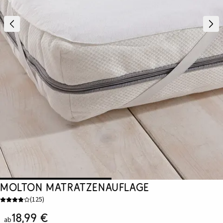
Molton Matratzenauflage
(
125
)
18,99 €
ab