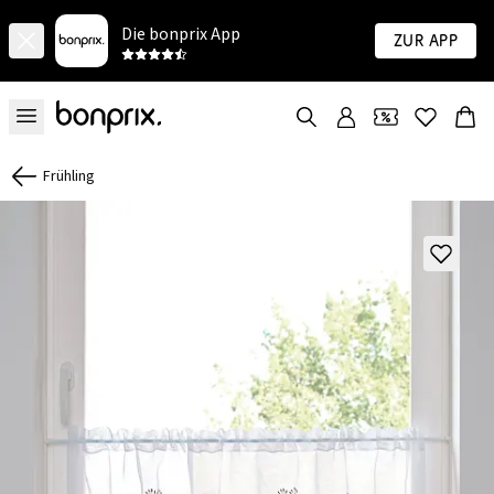
Die bonprix App
Zur App
Frühling