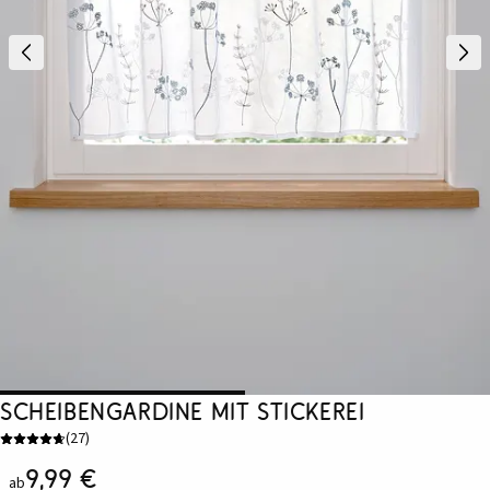
Scheibengardine mit Stickerei
(
27
)
9,99 €
ab