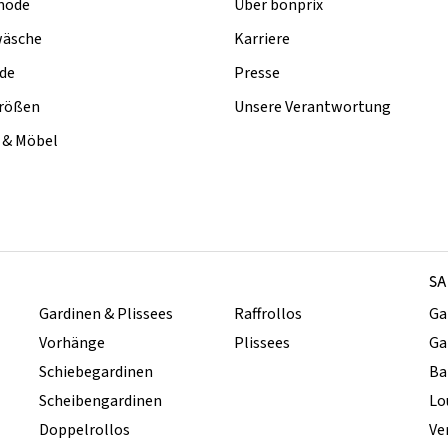
mode
Über bonprix
äsche
Karriere
de
Presse
rößen
Unsere Verantwortung
& Möbel
SA
Gardinen & Plissees
Raffrollos
Ga
Vorhänge
Plissees
Ga
Schiebegardinen
Ba
Scheibengardinen
Lo
Doppelrollos
Ve