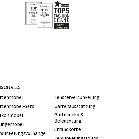
ISONALES
rtenmöbel
Fensterverdunkelung
rtenmöbel-Sets
Gartenausstattung
Gartendeko &
lkonmöbel
Beleuchtung
ungemöbel
Strandkörbe
rdunkelungsvorhänge
Verdunkelungsrollos