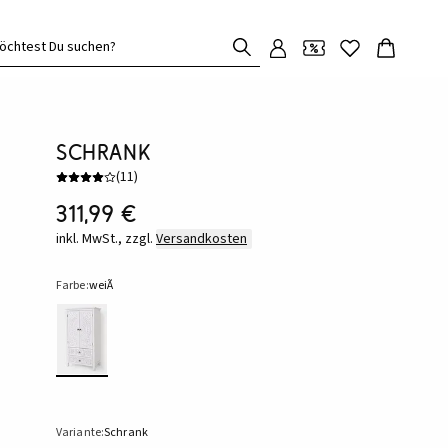
öchtest Du suchen?
Schrank
(
11
)
311,99 €
inkl. MwSt., zzgl.
Versandkosten
Farbe:
weiÃ
Variante:
Schrank