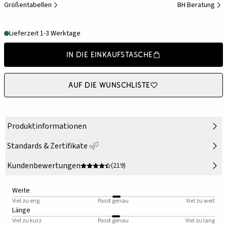
Größentabellen
BH Beratung
Lieferzeit 1-3 Werktage
In die Einkaufstasche
Auf die Wunschliste
Produktinformationen
Standards & Zertifikate
Kundenbewertungen
(219)
Weite
Viel zu eng
Passt genau
Viel zu weit
Länge
Viel zu kurz
Passt genau
Viel zu lang