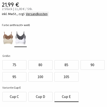
21,99 €
2 Stück | 11,00 € / Stk.
inkl. MwSt., zzgl.
Versandkosten
Farbe:
anthrazit+ weiß
Größe:
75
80
85
90
95
100
105
Variante:
Cup E
Cup C
Cup D
Cup E