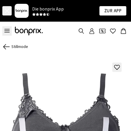
Die bonprix App
Zur App
Stillmode