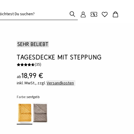
öchtest Du suchen?
Sehr beliebt
Tagesdecke mit Steppung
(
35
)
18,99 €
ab
inkl. MwSt., zzgl.
Versandkosten
Farbe:
senfgelb