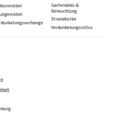
Gartendeko &
lkonmöbel
Beleuchtung
ungemöbel
Strandkörbe
rdunkelungsvorhänge
Verdunkelungsrollos
en
iheit
amburg