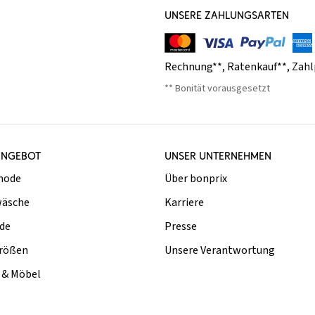
UNSERE ZAHLUNGSARTEN
Rechnung**
,
Ratenkauf**
,
Zahl
** Bonität vorausgesetzt
ANGEBOT
UNSER UNTERNEHMEN
mode
Über bonprix
äsche
Karriere
de
Presse
rößen
Unsere Verantwortung
& Möbel