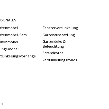
ISONALES
rtenmöbel
Fensterverdunkelung
rtenmöbel-Sets
Gartenausstattung
Gartendeko &
lkonmöbel
Beleuchtung
ungemöbel
Strandkörbe
rdunkelungsvorhänge
Verdunkelungsrollos
en