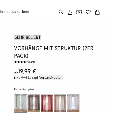
öchtest Du suchen?
Sehr beliebt
Vorhänge mit Struktur (2er
Pack)
(
49
)
19,99 €
ab
inkl. MwSt., zzgl.
Versandkosten
Farbe:
lindgrün