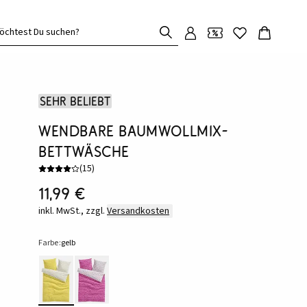
öchtest Du suchen?
Sehr beliebt
Wendbare Baumwollmix-
Bettwäsche
(
15
)
11,99 €
inkl. MwSt., zzgl.
Versandkosten
Farbe:
gelb