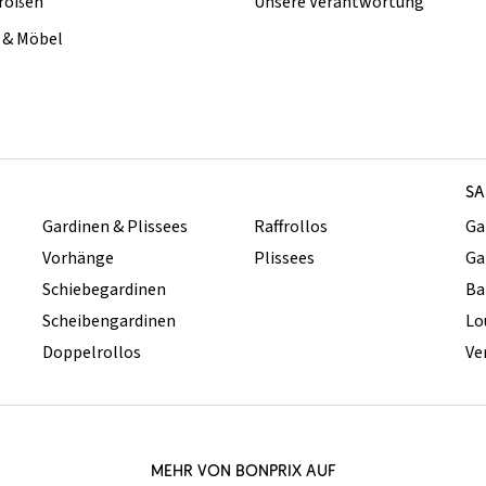
rößen
Unsere Verantwortung
& Möbel
SA
Gardinen & Plissees
Raffrollos
Ga
Vorhänge
Plissees
Ga
Schiebegardinen
Ba
Scheibengardinen
Lo
Doppelrollos
Ve
MEHR VON BONPRIX AUF