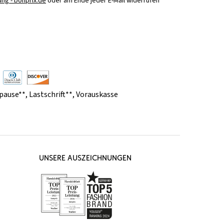
ng - bonprix.de
oder am Ende jeder E-Mail widerrufen
pause**
,
Lastschrift**
,
Vorauskasse
UNSERE AUSZEICHNUNGEN