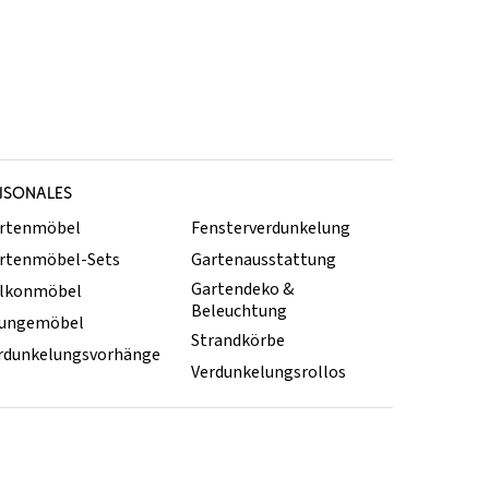
ISONALES
rtenmöbel
Fensterverdunkelung
rtenmöbel-Sets
Gartenausstattung
Gartendeko &
lkonmöbel
Beleuchtung
ungemöbel
Strandkörbe
rdunkelungsvorhänge
Verdunkelungsrollos