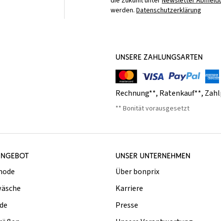
die Zukunft unter
Newsletter Abmeldu
werden.
Datenschutzerklärung
UNSERE ZAHLUNGSARTEN
Rechnung**
,
Ratenkauf**
,
Zahl
** Bonität vorausgesetzt
ANGEBOT
UNSER UNTERNEHMEN
mode
Über bonprix
äsche
Karriere
de
Presse