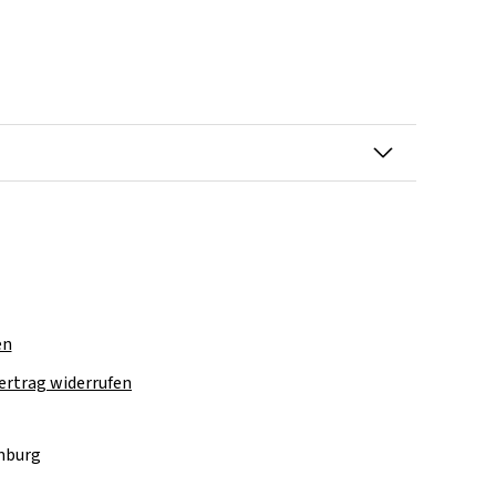
en
ertrag widerrufen
amburg