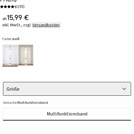
(
35
)
15,99 €
ab
inkl. MwSt., zzgl.
Versandkosten
Farbe:
weiÃ
Größe
Variante:
Multifunktionsband
Multifunktionsband