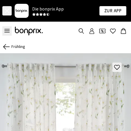
Die bonprix App
Zur App
Frühling