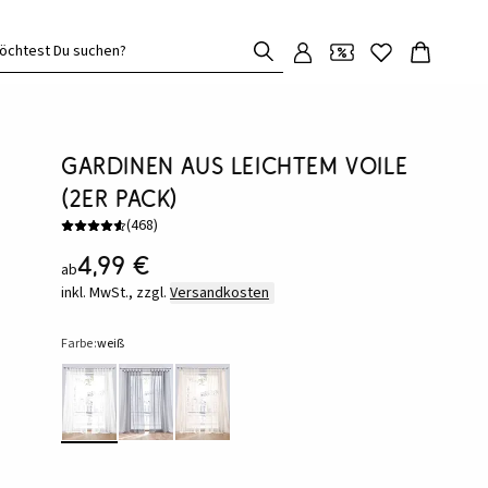
öchtest Du suchen?
Gardinen aus leichtem Voile
(2er Pack)
(
468
)
4,99 €
ab
inkl. MwSt., zzgl.
Versandkosten
Farbe:
weiß