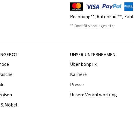
Rechnung**
,
Ratenkauf**
,
Zahl
** Bonität vorausgesetzt
ANGEBOT
UNSER UNTERNEHMEN
mode
Über bonprix
äsche
Karriere
de
Presse
rößen
Unsere Verantwortung
& Möbel