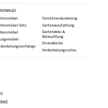
ISONALES
rtenmöbel
Fensterverdunkelung
rtenmöbel-Sets
Gartenausstattung
Gartendeko &
lkonmöbel
Beleuchtung
ungemöbel
Strandkörbe
rdunkelungsvorhänge
Verdunkelungsrollos
en
iheit