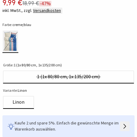
9,99 €
18,99 €
-47%
inkl. MwSt., zzgl.
Versandkosten
Farbe:
creme/blau
Größe:
1 (1x 80/80 cm, 1x 135/200 cm)
1 (1x 80/80 cm, 1x 135/200 cm)
Variante:
Linon
Linon
Kaufe 2 und spare 5%. Einfach die gewünschte Menge im
Warenkorb auswählen.