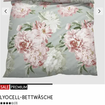
SALE
Premium
Lyocell-Bettwäsche
(
3
)