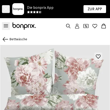
Die bonprix App
Zur App
Bettwäsche