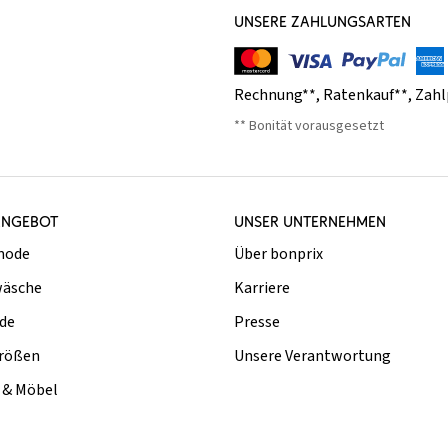
UNSERE ZAHLUNGSARTEN
Rechnung**
,
Ratenkauf**
,
Zahl
** Bonität vorausgesetzt
ANGEBOT
UNSER UNTERNEHMEN
mode
Über bonprix
äsche
Karriere
de
Presse
rößen
Unsere Verantwortung
& Möbel