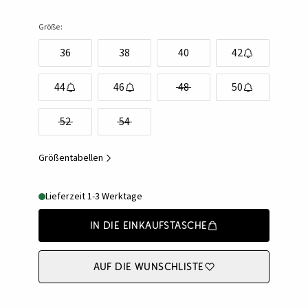
Größe:
36
38
40
42
44
46
48
50
52
54
Größentabellen
Lieferzeit 1-3 Werktage
In die Einkaufstasche
Auf die Wunschliste