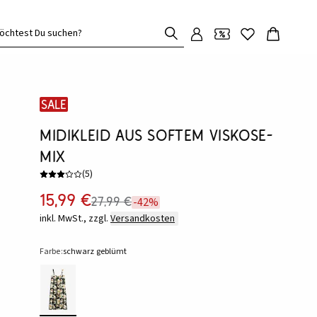
öchtest Du suchen?
SALE
Midikleid aus softem Viskose-
Mix
(
5
)
15,99 €
27,99 €
-42%
inkl. MwSt., zzgl.
Versandkosten
Farbe:
schwarz geblümt