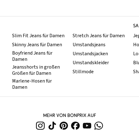
SA
Slim Fit Jeans für Damen
Stretch Jeans für Damen
Je
Skinny Jeans für Damen
Umstandsjeans
Ho
Boyfriend Jeans für
Umstandsjacken
Lo
Damen
Umstandskleider
Bl
Jeansshorts in großen
Stillmode
Sh
Größen für Damen
Marlene-Hosen für
Damen
MEHR VON BONPRIX AUF