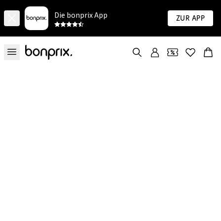
Die bonprix App
Zur App