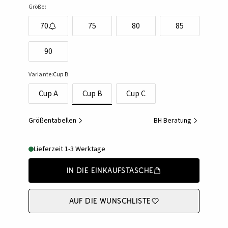
Größe:
70
75
80
85
90
Variante:
Cup B
Cup A
Cup B
Cup C
Größentabellen
BH Beratung
Lieferzeit 1-3 Werktage
In die Einkaufstasche
Auf die Wunschliste