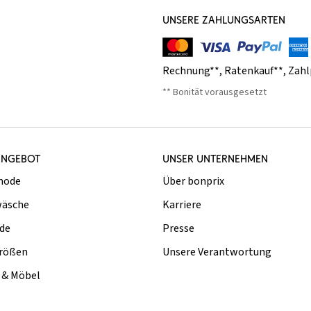
UNSERE ZAHLUNGSARTEN
Rechnung**
,
Ratenkauf**
,
Zahl
** Bonität vorausgesetzt
ANGEBOT
UNSER UNTERNEHMEN
mode
Über bonprix
äsche
Karriere
de
Presse
rößen
Unsere Verantwortung
& Möbel