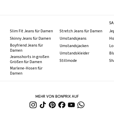
SA
Slim Fit Jeans für Damen
Stretch Jeans für Damen
Je
Skinny Jeans für Damen
Umstandsjeans
Ho
Boyfriend Jeans für
Umstandsjacken
Lo
Damen
Umstandskleider
Bl
Jeansshorts in großen
Stillmode
Sh
Größen für Damen
Marlene-Hosen für
Damen
MEHR VON BONPRIX AUF