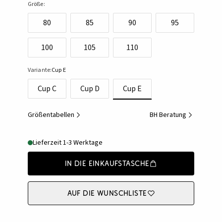
Größe:
80
85
90
95
100
105
110
Variante:
Cup E
Cup C
Cup D
Cup E
Größentabellen
BH Beratung
Lieferzeit 1-3 Werktage
In die Einkaufstasche
Auf die Wunschliste