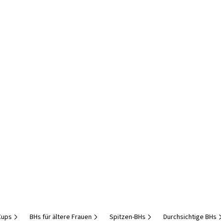
Cups
BHs für ältere Frauen
Spitzen-BHs
Durchsichtige BHs