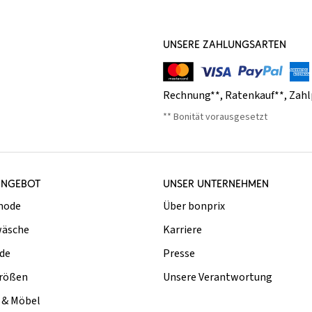
UNSERE ZAHLUNGSARTEN
Rechnung**
,
Ratenkauf**
,
Zahl
** Bonität vorausgesetzt
ANGEBOT
UNSER UNTERNEHMEN
mode
Über bonprix
äsche
Karriere
de
Presse
rößen
Unsere Verantwortung
& Möbel