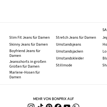
SA
Slim Fit Jeans für Damen
Stretch Jeans für Damen
Je
Skinny Jeans für Damen
Umstandsjeans
Ho
Boyfriend Jeans für
Umstandsjacken
Lo
Damen
Umstandskleider
Bl
Jeansshorts in großen
Stillmode
Sh
Größen für Damen
Marlene-Hosen für
Damen
MEHR VON BONPRIX AUF