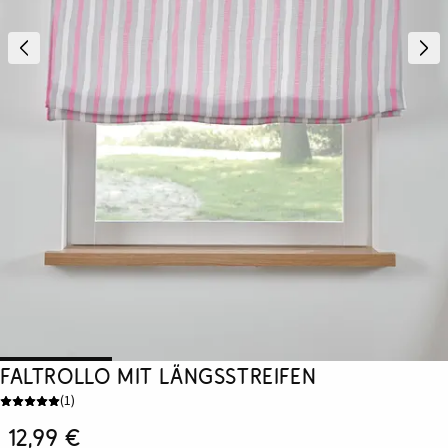
Faltrollo mit Längsstreifen
(
1
)
12,99 €