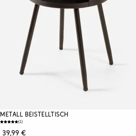
Metall Beistelltisch
(
1
)
39,99 €