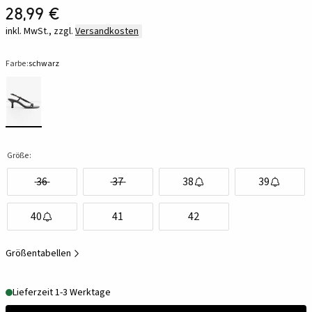
28,99 €
inkl. MwSt., zzgl.
Versandkosten
Farbe:
schwarz
Größe:
36
37
38
39
40
41
42
Größentabellen
Lieferzeit 1-3 Werktage